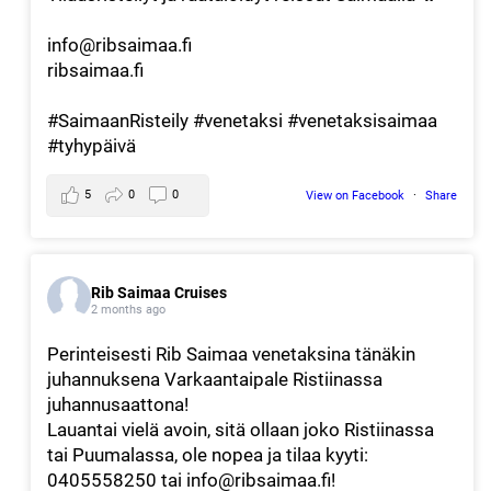
info@ribsaimaa.fi
ribsaimaa.fi
#SaimaanRisteily
#venetaksi
#venetaksisaimaa
#tyhypäivä
5
0
0
View on Facebook
·
Share
Rib Saimaa Cruises
2 months ago
Perinteisesti Rib Saimaa venetaksina tänäkin
juhannuksena
Varkaantaipale
Ristiinassa
juhannusaattona!
Lauantai vielä avoin, sitä ollaan joko Ristiinassa
tai Puumalassa, ole nopea ja tilaa kyyti:
0405558250 tai info@ribsaimaa.fi!