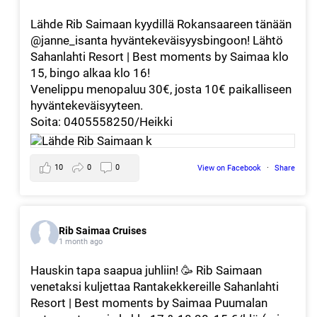
Lähde Rib Saimaan kyydillä Rokansaareen tänään
@janne_isanta hyväntekeväisyysbingoon! Lähtö
Sahanlahti Resort | Best moments by Saimaa klo
15, bingo alkaa klo 16!
Venelippu menopaluu 30€, josta 10€ paikalliseen
hyväntekeväisyyteen.
Soita: 0405558250/Heikki
10
0
0
View on Facebook
·
Share
Rib Saimaa Cruises
1 month ago
Hauskin tapa saapua juhliin! 🥳 Rib Saimaan
venetaksi kuljettaa Rantakekkereille Sahanlahti
Resort | Best moments by Saimaa Puumalan