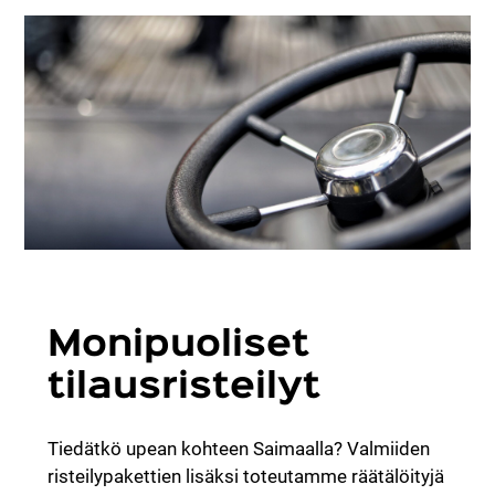
Monipuoliset
tilausristeilyt
Tiedätkö upean kohteen Saimaalla? Valmiiden
risteilypakettien lisäksi toteutamme räätälöityjä