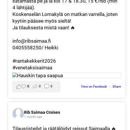
satamasta pe ja la klo 17 & 18.30, 15 €/hlö (min
4 lähtijää).
Koskenselän Lomakylä
on matkan varrella, joten
kyytiin pääsee myös sieltä!
Ja tilauksesta mistä vaan! 🔥
info@ribsaimaa.fi
0405558250/ Heikki
#rantakekkerit2026
#venetaksisaimaa
8
0
0
View on Facebook
·
Share
Rib Saimaa Cruises
1 month ago
Tilausristeilyt ja räätälöidyt reissut Saimaalla 🔥