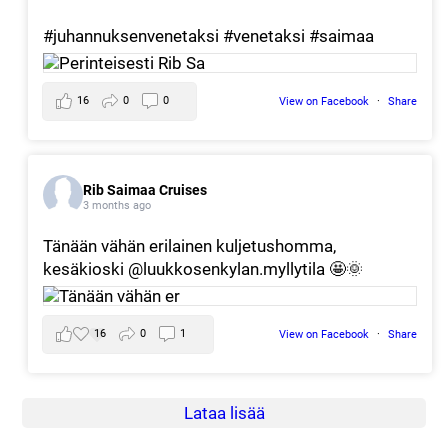
#juhannuksenvenetaksi
#venetaksi
#saimaa
16
0
0
View on Facebook
·
Share
Rib Saimaa Cruises
3 months ago
Tänään vähän erilainen kuljetushomma,
kesäkioski @luukkosenkylan.myllytila 🤩🌞
16
0
1
View on Facebook
·
Share
Lataa lisää