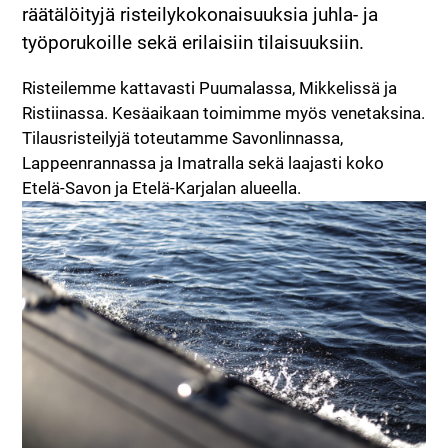
räätälöityjä risteilykokonaisuuksia juhla- ja
työporukoille sekä erilaisiin tilaisuuksiin.
Risteilemme kattavasti Puumalassa, Mikkelissä ja
Ristiinassa. Kesäaikaan toimimme myös venetaksina.
Tilausristeilyjä toteutamme Savonlinnassa,
Lappeenrannassa ja Imatralla sekä laajasti koko
Etelä-Savon ja Etelä-Karjalan alueella.