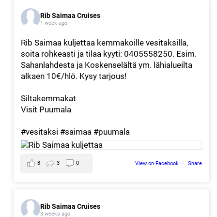
Rib Saimaa Cruises
1 week ago
Rib Saimaa kuljettaa kemmakoille vesitaksilla,
soita rohkeasti ja tilaa kyyti: 0405558250. Esim.
Sahanlahdesta ja Koskenselältä ym. lähialueilta
alkaen 10€/hlö. Kysy tarjous!
Siltakemmakat
Visit Puumala
#vesitaksi
#saimaa
#puumala
8
3
0
View on Facebook
·
Share
Rib Saimaa Cruises
3 weeks ago